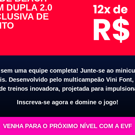
M DUPLA 2.0
LUSIVA DE
NTO
em uma equipe completa! Junte-se ao minicur
is. Desenvolvido pelo multicampeão Vini Font,
e treinos inovadora, projetada para impulsiona
Inscreva-se agora e domine o jogo!
VENHA PARA O PRÓXIMO NÍVEL COM A EVF