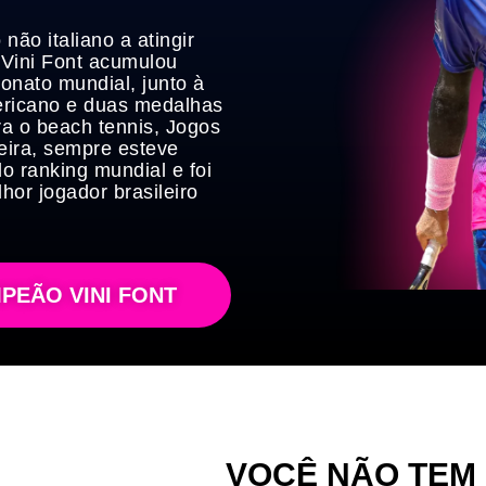
não italiano a atingir
 Vini Font acumulou
eonato mundial, junto à
ericano e duas medalhas
ara o beach tennis, Jogos
eira, sempre esteve
o ranking mundial e foi
or jogador brasileiro
PEÃO VINI FONT
VOCÊ NÃO TEM